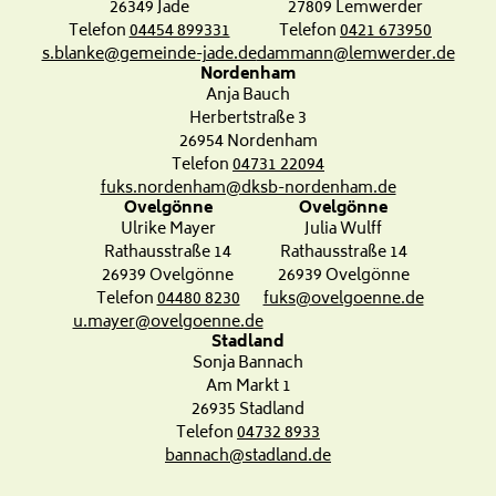
26349 Jade
27809 Lemwerder
Telefon
04454 899331
Telefon
0421 673950
s.blanke@gemeinde-jade.de
dammann@lemwerder.de
Nordenham
Anja Bauch
Herbertstraße 3
26954 Nordenham
Telefon
04731 22094
fuks.nordenham@dksb-nordenham.de
Ovelgönne
Ovelgönne
Ulrike Mayer
Julia Wulff
Rathausstraße 14
Rathausstraße 14
26939 Ovelgönne
26939 Ovelgönne
Telefon
04480 8230
fuks@ovelgoenne.de
u.mayer@ovelgoenne.de
Stadland
Sonja Bannach
Am Markt 1
26935 Stadland
Telefon
04732 8933
bannach@stadland.de