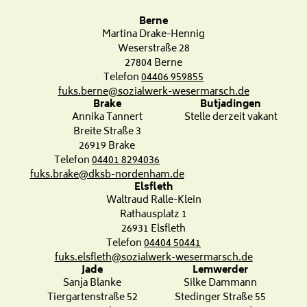
Berne
Martina Drake-Hennig
Weserstraße 28
27804 Berne
Telefon
04406 959855
fuks.berne@sozialwerk-wesermarsch.de
Brake
Butjadingen
Annika Tannert
Stelle derzeit vakant
Breite Straße 3
26919 Brake
Telefon
04401 8294036
fuks.brake@dksb-nordenham.de
Elsfleth
Waltraud Ralle-Klein
Rathausplatz 1
26931 Elsfleth
Telefon
04404 50441
fuks.elsfleth@sozialwerk-wesermarsch.de
Jade
Lemwerder
Sanja Blanke
Silke Dammann
Tiergartenstraße 52
Stedinger Straße 55