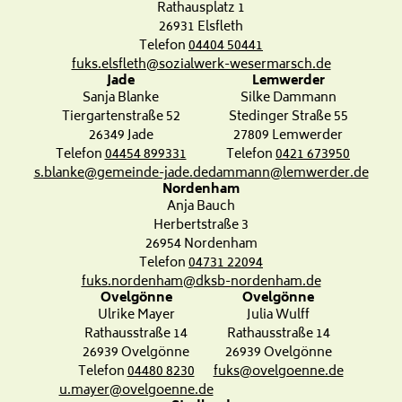
Rathausplatz 1
26931 Elsfleth
Telefon
04404 50441
fuks.elsfleth@sozialwerk-wesermarsch.de
Jade
Lemwerder
Sanja Blanke
Silke Dammann
Tiergartenstraße 52
Stedinger Straße 55
26349 Jade
27809 Lemwerder
Telefon
04454 899331
Telefon
0421 673950
s.blanke@gemeinde-jade.de
dammann@lemwerder.de
Nordenham
Anja Bauch
Herbertstraße 3
26954 Nordenham
Telefon
04731 22094
fuks.nordenham@dksb-nordenham.de
Ovelgönne
Ovelgönne
Ulrike Mayer
Julia Wulff
Rathausstraße 14
Rathausstraße 14
26939 Ovelgönne
26939 Ovelgönne
Telefon
04480 8230
fuks@ovelgoenne.de
u.mayer@ovelgoenne.de