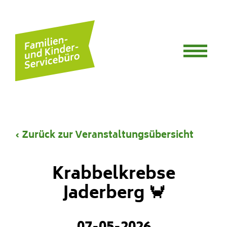
Skip to content
Familienbüro Wesermarsch
‹ Zurück zur Veranstaltungsübersicht
Krabbelkrebse
Jaderberg 🦀