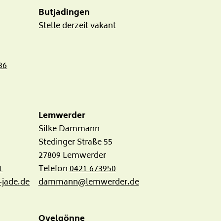
Butjadingen
Stelle derzeit vakant
36
Lemwerder
Silke Dammann
Stedinger Straße 55
27809 Lemwerder
1
Telefon
0421 673950
jade.de
dammann@lemwerder.de
Ovelgönne