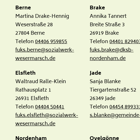
büro Wesermarsch
Berne
Brake
Martina Drake-Hennig
Annika Tannert
Weserstraße 28
Breite Straße 3
27804 Berne
26919 Brake
Telefon
04406 959855
Telefon
04401 82940
fuks.berne@sozialwerk-
fuks.brake@dksb-
wesermarsch.de
nordenham.de
Elsfleth
Jade
Waltraud Ralle-Klein
Sanja Blanke
Rathausplatz 1
Tiergartenstraße 52
26931 Elsfleth
26349 Jade
Telefon
04404 50441
Telefon
04454 89933
fuks.elsfleth@sozialwerk-
s.blanke@gemeinde-
wesermarsch.de
Nordenham
Ovelgönne