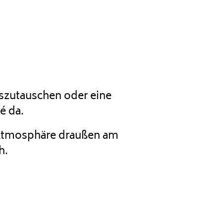
uszutauschen oder eine
é da.
r Atmosphäre draußen am
h.